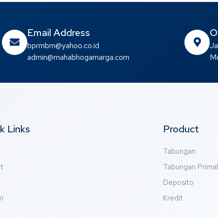
Email Address
O
bprmbm@yahoo.co.id
Ja
admin@mahabhogamarga.com
Me
k Links
Product
Tabungan
t
Tabungan Prim
t
Deposito
m
Kredit