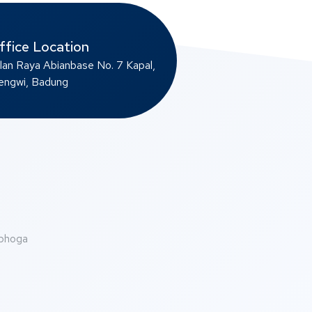
ffice Location
lan Raya Abianbase No. 7 Kapal,
ngwi, Badung
abhoga