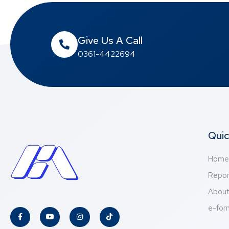
Give Us A Call
0361-4422694
Quic
Home
Repor
Abou
e-for