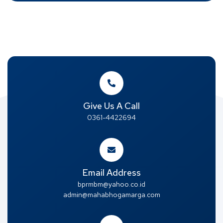
Give Us A Call
0361-4422694
Email Address
bprmbm@yahoo.co.id
admin@mahabhogamarga.com