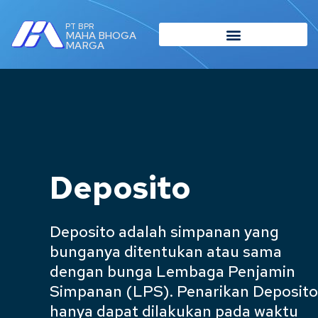
PT BPR
MAHA BHOGA
MARGA
Deposito
Deposito adalah simpanan yang
bunganya ditentukan atau sama
dengan bunga Lembaga Penjamin
Simpanan (LPS). Penarikan Deposito
hanya dapat dilakukan pada waktu