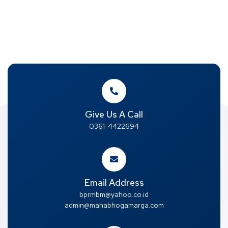
Give Us A Call
0361-4422694
Email Address
bprmbm@yahoo.co.id
admin@mahabhogamarga.com